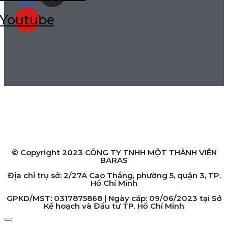
Youtube
HỆ THỐNG CỬA HÀNG
Chi nhánh Hồ Chí Minh:
2/27A Cao Thắng, phường 5, quận 3, TP. Hồ Chí Minh
Chi nhánh Hà Nội:
119 Yên Lãng, Thịnh Quang, quận Đống Đa, TP. Hà Nội
© Copyright 2023 CÔNG TY TNHH MỘT THÀNH VIÊN
BARAS
Địa chỉ trụ sở: 2/27A Cao Thắng, phường 5, quận 3, TP.
Hồ Chí Minh
GPKD/MST: 0317875868 | Ngày cấp: 09/06/2023 tại Sở
Kế hoạch và Đầu tư TP. Hồ Chí Minh