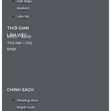
Giới thiệu
BARAS
Liên hệ
THỜI GIAN
LÀM VIỆC
09:00 – 22:00
Thứ Hai – Chủ
Nhật
CHÍNH SÁCH
Phương thức
thanh toán