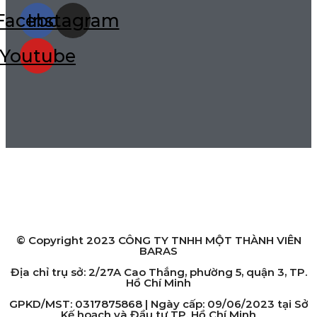
Facebook
Instagram
Youtube
HỆ THỐNG CỬA HÀNG
Chi nhánh Hồ Chí Minh:
2/27A Cao Thắng, phường 5, quận 3, TP. Hồ Chí Minh
Chi nhánh Hà Nội:
119 Yên Lãng, Thịnh Quang, quận Đống Đa, TP. Hà Nội
© Copyright 2023 CÔNG TY TNHH MỘT THÀNH VIÊN
BARAS
Địa chỉ trụ sở: 2/27A Cao Thắng, phường 5, quận 3, TP.
Hồ Chí Minh
GPKD/MST: 0317875868 | Ngày cấp: 09/06/2023 tại Sở
Kế hoạch và Đầu tư TP. Hồ Chí Minh