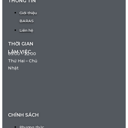
THÔNG TIN
Giới thiệu
BARAS
Liên hệ
THỜI GIAN
LÀM VIỆC
09:00 – 22:00
Thứ Hai – Chủ
Nhật
CHÍNH SÁCH
Phương thức