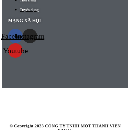
Thời trang
Tuyển dụng
MẠNG XÃ HỘI
Facebook
Instagram
Youtube
HỆ THỐNG CỬA HÀNG
Chi nhánh Hồ Chí Minh:
2/27A Cao Thắng, phường 5, quận 3, TP. Hồ Chí Minh
Chi nhánh Hà Nội:
119 Yên Lãng, Thịnh Quang, quận Đống Đa, TP. Hà Nội
© Copyright 2023 CÔNG TY TNHH MỘT THÀNH VIÊN