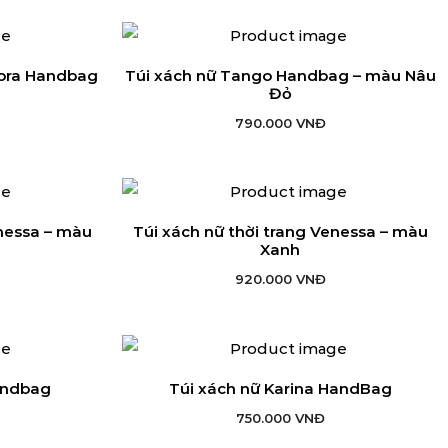
liora Handbag
Túi xách nữ Tango Handbag – màu Nâu
G
THÊM VÀO GIỎ HÀNG
Đỏ
790.000
VNĐ
enessa – màu
Túi xách nữ thời trang Venessa – màu
G
THÊM VÀO GIỎ HÀNG
Xanh
920.000
VNĐ
andbag
Túi xách nữ Karina HandBag
G
THÊM VÀO GIỎ HÀNG
750.000
VNĐ