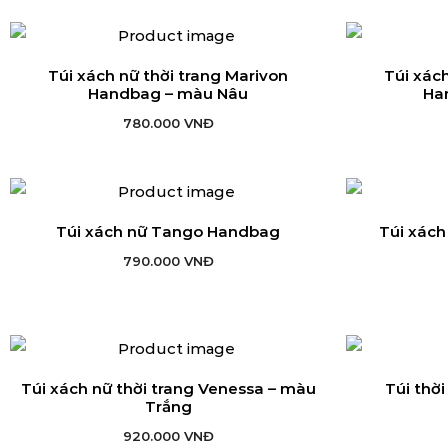
Túi xách nữ thời trang Marivon
Túi xách
THÊM VÀO GIỎ HÀNG
TH
Handbag – màu Nâu
Ha
780.000
VNĐ
Túi xách nữ Tango Handbag
Túi xác
THÊM VÀO GIỎ HÀNG
TH
790.000
VNĐ
Túi xách nữ thời trang Venessa – màu
Túi thờ
THÊM VÀO GIỎ HÀNG
TH
Trắng
920.000
VNĐ