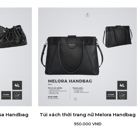
osa Handbag
Túi xách thời trang nữ Melora Handbag
G
THÊM VÀO GIỎ HÀNG
950.000
VNĐ