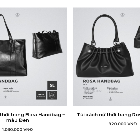
thời trang Elara Handbag –
Túi xách nữ thời trang R
ÊM VÀO GIỎ HÀNG
THÊM VÀO GIỎ HÀN
màu Đen
920.000
VNĐ
1.030.000
VNĐ