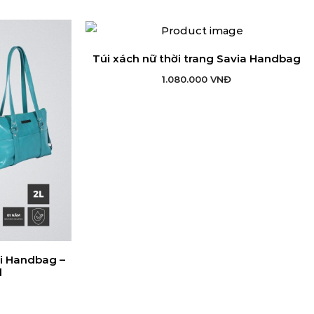
Túi xách nữ thời trang Savia Handbag
THÊM VÀO GIỎ HÀNG
1.080.000
VNĐ
ri Handbag –
G
l