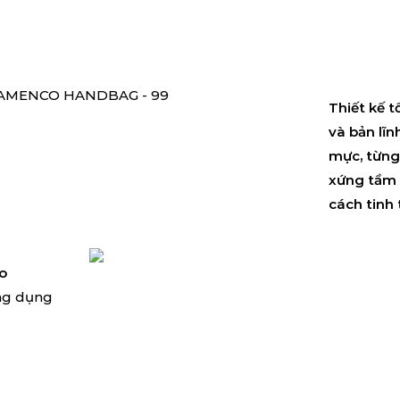
Thiết kế t
và bản lĩn
mực, từng
xứng tầm 
cách tinh 
o
ứng dụng