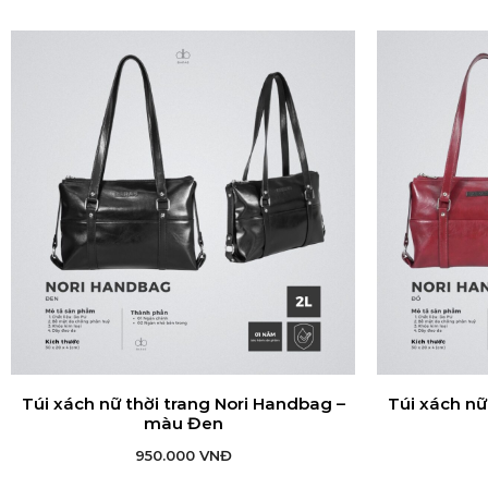
Túi xách nữ thời trang Nori Handbag –
Túi xách nữ
THÊM VÀO GIỎ HÀNG
TH
màu Đen
950.000
VNĐ