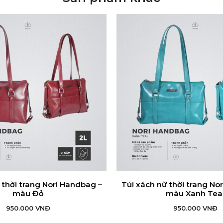
 thời trang Nori Handbag –
Túi xách nữ thời trang No
ÊM VÀO GIỎ HÀNG
THÊM VÀO GIỎ HÀN
màu Đỏ
màu Xanh Tea
950.000
VNĐ
950.000
VNĐ