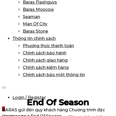
Baras Flashguys
Baras Moscow
Seaman
Man Of City
Baras Stone
Thông tin chính sách
Phương thức thanh toán
Chính sách bảo hành
Chính sách giao hàng
Chính sách kiểm hàng
Chính sách bảo mật thông tin
Login / Register
End Of Season
0
BARAS gửi đến quý khách hàng Chương trình đặc