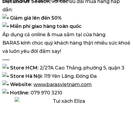
Homepage
>
End Of Season
biệt
End Of Season
, với các ưu đãi mua hàng hấp
dẫn:
Giảm giá lên đến 50%
Miễn phí giao hàng toàn quốc
Áp dụng cả online & mua sắm tại cửa hàng
BARAS kính chúc quý khách hàng thật nhiều sức khoẻ
và luôn yêu đời đắm say!
—–
Store HCM:
2/27A Cao Thắng, phường 5, quận 3
Store Hà Nội:
119 Yên Lãng, Đống Đa
Website:
www.barasvietnam.com
Hotline:
079 970 3210