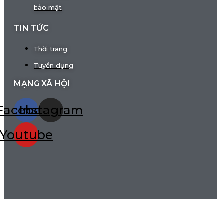
bảo mật
TIN TỨC
Thời trang
Tuyển dụng
MẠNG XÃ HỘI
Facebook
Instagram
Youtube
HỆ THỐNG CỬA HÀNG