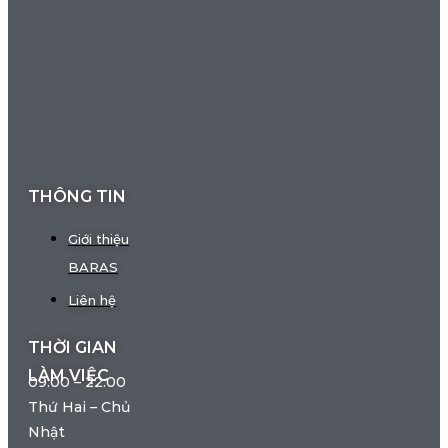
THÔNG TIN
Giới thiệu
BARAS
Liên hệ
THỜI GIAN
LÀM VIỆC
09:00 – 22:00
Thứ Hai – Chủ
Nhật