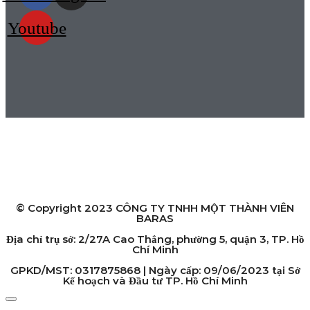
Youtube
HỆ THỐNG CỬA HÀNG
Chi nhánh Hồ Chí Minh:
2/27A Cao Thắng, phường 5, quận 3, TP. Hồ Chí Minh
Chi nhánh Hà Nội:
119 Yên Lãng, Thịnh Quang, quận Đống Đa, TP. Hà Nội
© Copyright 2023 CÔNG TY TNHH MỘT THÀNH VIÊN
BARAS
Địa chỉ trụ sở: 2/27A Cao Thắng, phường 5, quận 3, TP. Hồ
Chí Minh
GPKD/MST: 0317875868 | Ngày cấp: 09/06/2023 tại Sở
Kế hoạch và Đầu tư TP. Hồ Chí Minh