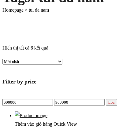
Homepage
>
tui da nam
Được
Hiển thị tất cả 6 kết quả
sắp
xếp
theo
Filter by price
mới
nhất
Giá
Giá
Lọc
thấp
cao
nhất
nhất
Thêm vào giỏ hàng
Quick View