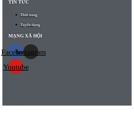
TIN TỨC
Thời trang
Tuyển dụng
MẠNG XÃ HỘI
Facebook
Instagram
Youtube
HỆ THỐNG CỬA HÀNG
Chi nhánh Hồ Chí Minh:
2/27A Cao Thắng, phường 5, quận 3, TP. Hồ Chí Minh