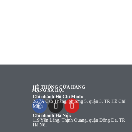
HỆ THỐNG CỬA HÀNG
MẠNG XÃ HỘI
Chi nhánh Hồ Chí Minh:
2/27A Cao Thắng, phường 5, quận 3, TP. Hồ Chí
Minh
Chi nhánh Hà Nội:
119 Yên Lãng, Thịnh Quang, quận Đống Đa, TP.
Hà Nội