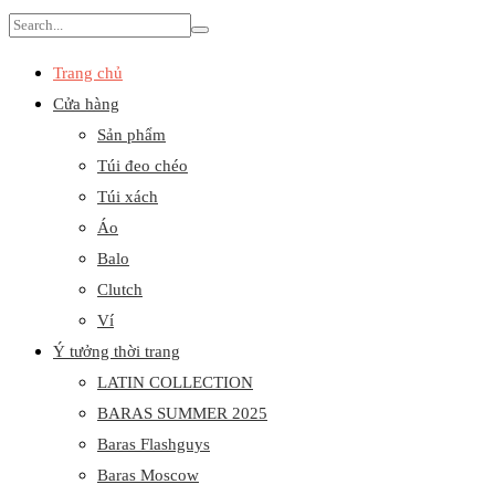
Search
for:
Trang chủ
Cửa hàng
Sản phẩm
Túi đeo chéo
Túi xách
Áo
Balo
Clutch
Ví
Ý tưởng thời trang
LATIN COLLECTION
BARAS SUMMER 2025
Baras Flashguys
Baras Moscow