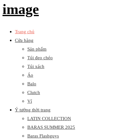
BARAS
Primary
Trang chủ
VIETNAM
Menu
Cửa hàng
Sản phẩm
Túi đeo chéo
Túi xách
Áo
Balo
Clutch
Ví
Ý tưởng thời trang
LATIN COLLECTION
BARAS SUMMER 2025
Baras Flashguys