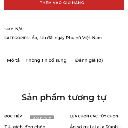
THÊM VÀO GIỎ HÀNG
N/A
SKU:
Áo
Ưu đãi ngày Phụ nữ Việt Nam
CATEGORIES:
,
Mô tả
Thông tin bổ sung
Đánh giá (0)
Sản phẩm tương tự
ĐỌC TIẾP
LỰA CHỌN CÁC TÙY CHỌN
SOLD OUT
Túi xách, đeo chéo
Áo sơ mi LaLaLa (Xanh –