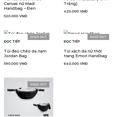
Canvas nữ Madi
Trắng)
Handbag – Đen
420.000
VNĐ
520.000
VNĐ
SOLD OUT
SOLD OUT
ĐỌC TIẾP
ĐỌC TIẾP
Túi đeo chéo da nam
Túi xách da nữ thời
Jordan Bag
trang Emori Handbag
590.000
VNĐ
640.000
VNĐ
SOLD OUT