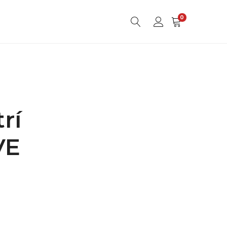
0
rí
VE