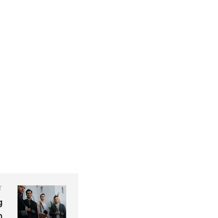
T
g
m