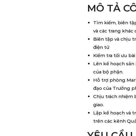
MÔ TẢ CÔ
Tìm kiếm, biên tậ
và các trang khác
Biên tập và chịu t
điện tử
Kiểm tra tối ưu bà
Lên kế hoạch sản 
của bộ phận.
Hỗ trợ phòng Mark
đạo của Trưởng p
Chịu trách nhiệm 
giao.
Lập kế hoạch và t
trên các kênh Quả
YÊU CẦU 