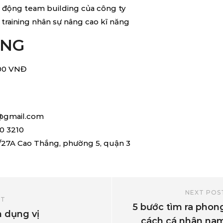
 động team building của công ty
 training nhân sự nâng cao kĩ năng
ƠNG
000 VNĐ
@gmail.com
0 3210
27A Cao Thắng, phường 5, quận 3
NEXT POS
ST
5 bước tìm ra phon
n dụng vị
cách cá nhân na