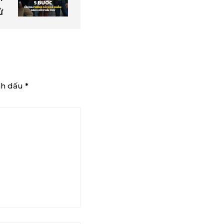
ử
nh dấu
*