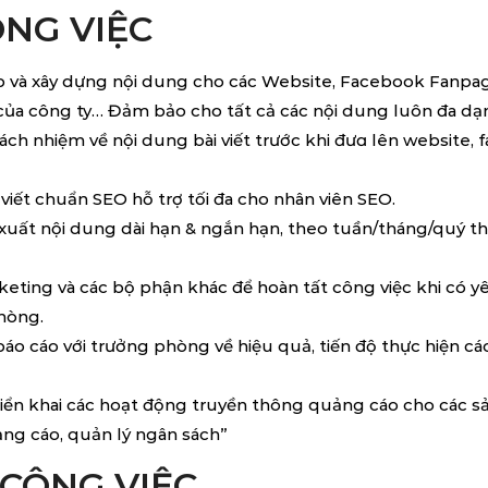
NG VIỆC
p và xây dựng nội dung cho các Website, Facebook Fanpa
 của công ty… Đảm bảo cho tất cả các nội dung luôn đa d
rách nhiệm về nội dung bài viết trước khi đưɑ lên website,
i viết chuẩn SEO hỗ trợ tối đa cho nhân viên SEO.
xuất nội dung dài hạn & ngắn hạn, theo tuần/tháng/quý 
eting và các bộ phận khác để hoàn tất công việc khi có y
hòng.
báo cáo với trưởng phòng về hiệu quả, tiến độ thực hiện cá
riển khai các hoạt động truyền thông quảng cáo cho các 
ng cáo, quản lý ngân sách”
CÔNG VIỆC