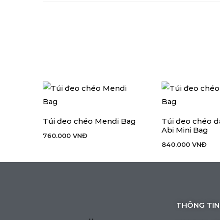
Túi đeo chéo Mendi Bag
Túi đeo chéo d
THÊM VÀO GIỎ HÀNG
LỰA CHỌN CÁC T
Abi Mini Bag
760.000
VNĐ
840.000
VNĐ
THÔNG TIN