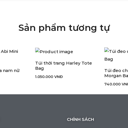
Sản phẩm tương tự
Túi thời trang Harley Tote
THÊM VÀO GIỎ HÀNG
Bag
a nam nữ
Túi đeo c
ÙY CHỌN
THÊM VÀO G
Morgan B
1.050.000
VNĐ
740.000
VN
CHÍNH SÁCH