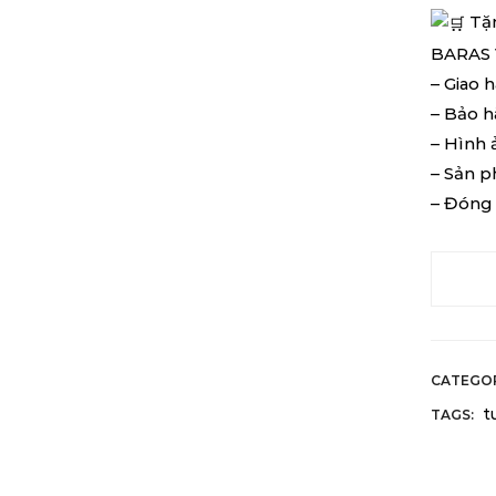
Tặn
BARAS
– Giao 
– Bảo h
– Hình 
– Sản p
– Đóng 
CATEGO
t
TAGS: