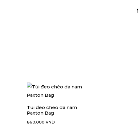
Túi đeo chéo da nam
THÊM VÀO GIỎ HÀNG
Paxton Bag
860.000
VNĐ