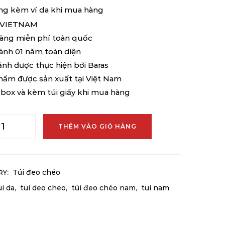
g kèm ví da khi mua hàng
 VIETNAM
hàng miễn phí toàn quốc
ành 01 năm toàn diện
ảnh được thực hiện bởi Baras
hẩm được sản xuất tại Việt Nam
box và kèm túi giấy khi mua hàng
THÊM VÀO GIỎ HÀNG
Túi đeo chéo
RY:
ui da
tui deo cheo
túi đeo chéo nam
tui nam
,
,
,