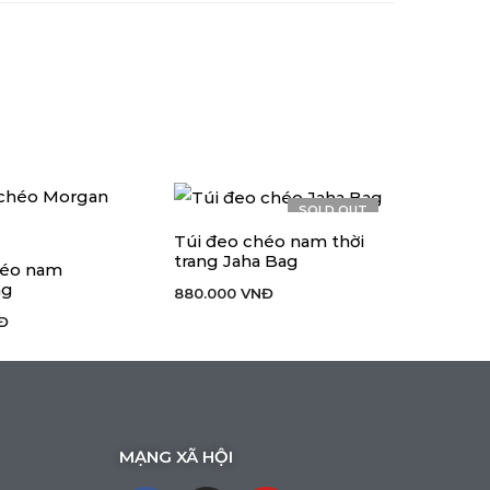
SOLD OUT
Túi đeo chéo nam thời
LỰA CHỌN CÁC TÙY CHỌN
trang Jaha Bag
héo nam
IỎ HÀNG
ag
880.000
VNĐ
Đ
MẠNG XÃ HỘI