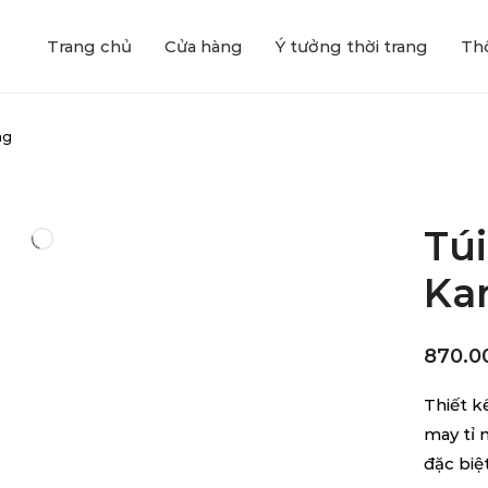
Trang chủ
Cửa hàng
Ý tưởng thời trang
Thô
ag
Tú
Ka
870.0
Thiết k
may tỉ m
đặc biệt