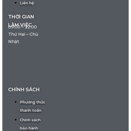
Liên hệ
THỜI GIAN
LÀM VIỆC
09:00 – 22:00
Thứ Hai – Chủ
Nhật
CHÍNH SÁCH
Phương thức
thanh toán
Chính sách
bảo hành