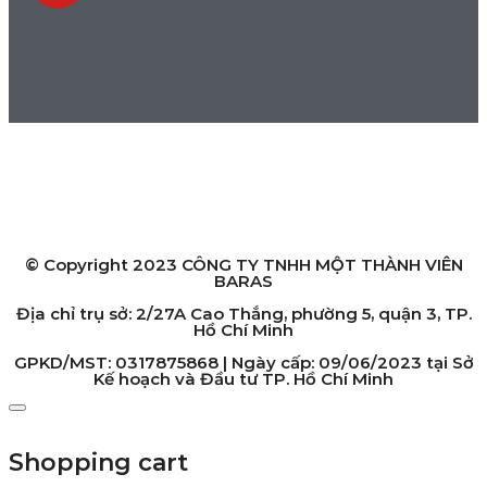
HỆ THỐNG CỬA HÀNG
Chi nhánh Hồ Chí Minh:
2/27A Cao Thắng, phường 5, quận 3, TP. Hồ Chí Minh
Chi nhánh Hà Nội:
119 Yên Lãng, Thịnh Quang, quận Đống Đa, TP. Hà Nội
© Copyright 2023 CÔNG TY TNHH MỘT THÀNH VIÊN
BARAS
Địa chỉ trụ sở: 2/27A Cao Thắng, phường 5, quận 3, TP.
Hồ Chí Minh
GPKD/MST: 0317875868 | Ngày cấp: 09/06/2023 tại Sở
Kế hoạch và Đầu tư TP. Hồ Chí Minh
Shopping cart