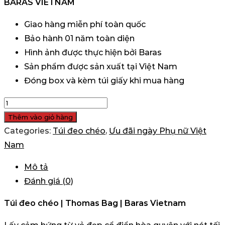
BARAS VIETNAM
Giao hàng miễn phí toàn quốc
Bảo hành 01 năm toàn diện
Hình ảnh được thực hiện bởi Baras
Sản phẩm được sản xuất tại Việt Nam
Đóng box và kèm túi giấy khi mua hàng
Túi
đeo
Thêm vào giỏ hàng
chéo
Categories:
Túi đeo chéo
,
Ưu đãi ngày Phụ nữ Việt
Thomas
Nam
Bag
Mô tả
số
Đánh giá (0)
lượng
Túi đeo chéo | Thomas Bag | Baras Vietnam