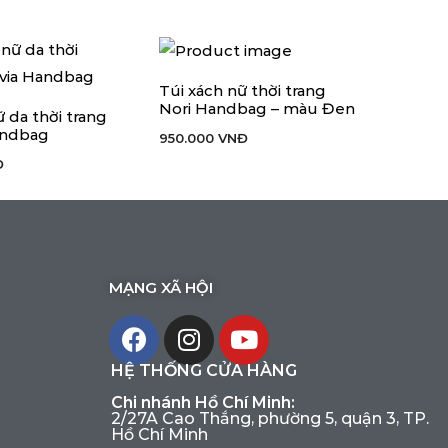
Túi xách nữ thời trang
THÊM VÀO GIỎ HÀNG
Nori Handbag – màu Đen
ữ da thời trang
IỎ HÀNG
andbag
950.000
VNĐ
Đ
MẠNG XÃ HỘI
HỆ THỐNG CỬA HÀNG
Chi nhánh Hồ Chí Minh:
2/27A Cao Thắng, phường 5, quận 3, TP.
Hồ Chí Minh