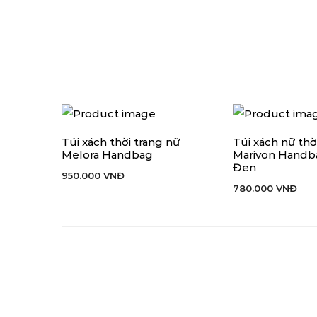
Túi xách thời trang nữ
Túi xách nữ thờ
THÊM VÀO GIỎ HÀNG
THÊM VÀO GIỎ H
Melora Handbag
Marivon Handb
Đen
950.000
VNĐ
780.000
VNĐ