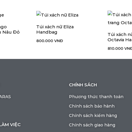
ngo
Túi xách nữ Eliza
ÀNG
THÊM VÀO GIỎ HÀNG
u Nâu Đỏ
Handbag
Túi xách n
THÊM VÀO G
Octavia H
800.000
VNĐ
810.000
VN
CHÍNH SÁCH
BARAS
Phương thức thanh toán
Chính sách bảo hành
Chính sách kiểm hàng
LÀM VIỆC
Chính sách giao hàng