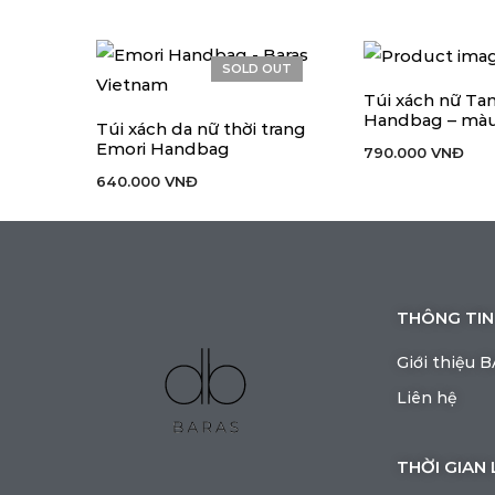
SOLD OUT
Túi xách nữ Ta
THÊM VÀO GIỎ H
Handbag – mà
Túi xách da nữ thời trang
ĐỌC TIẾP
Emori Handbag
790.000
VNĐ
640.000
VNĐ
THÔNG TIN
Giới thiệu 
Liên hệ
THỜI GIAN 