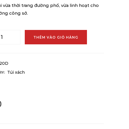
úi vừa thời trang đường phố, vừa linh hoạt cho
ờng công sở.
THÊM VÀO GIỎ HÀNG
20D
Túi xách
RY:
)