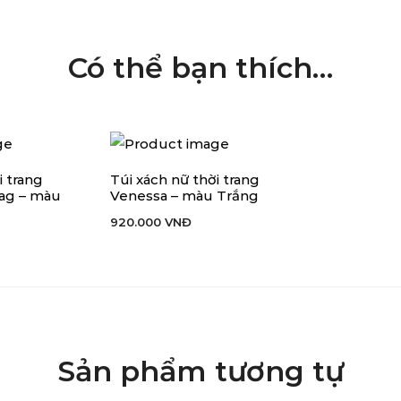
Có thể bạn thích…
i trang
Túi xách nữ thời trang
ÀNG
THÊM VÀO GIỎ HÀNG
ag – màu
Venessa – màu Trắng
920.000
VNĐ
Sản phẩm tương tự