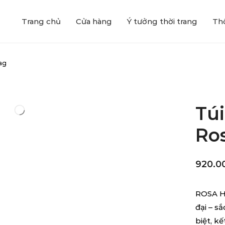
Trang chủ
Cửa hàng
Ý tưởng thời trang
Thô
bag
Túi
Ro
920.0
ROSA H
đại – s
biệt, k