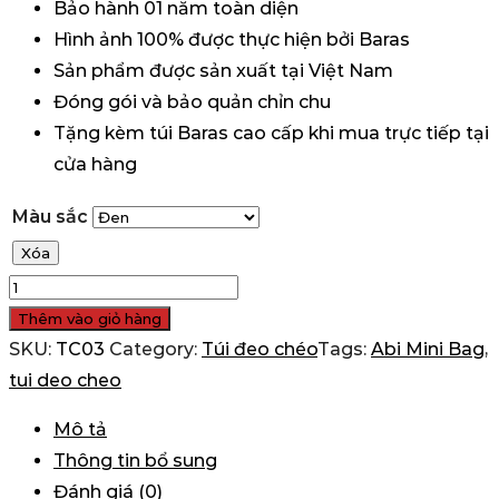
Bảo hành 01 năm toàn diện
Hình ảnh 100% được thực hiện bởi Baras
Sản phẩm được sản xuất tại Việt Nam
Đóng gói và bảo quản chỉn chu
Tặng kèm túi Baras cao cấp khi mua trực tiếp tại
cửa hàng
Màu sắc
Xóa
Túi
đeo
Thêm vào giỏ hàng
chéo
SKU:
TC03
Category:
Túi đeo chéo
Tags:
Abi Mini Bag
,
da
tui deo cheo
nam
Mô tả
nữ
Thông tin bổ sung
Abi
Đánh giá (0)