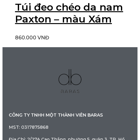
Túi đeo chéo da nam
Paxton – màu Xám
860.000
VNĐ
CÔNG TY TNHH MỘT THÀNH VIÊN BARAS
MST: 0317875868
Địa Chỉ: 2/27A Cao Thắng, phường 5, quận 3, TP. Hồ