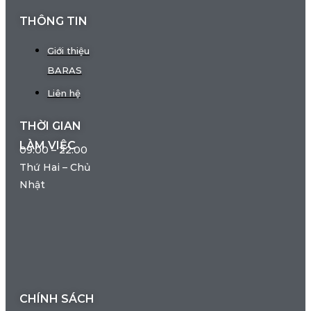
THÔNG TIN
Giới thiệu
BARAS
Liên hệ
THỜI GIAN
LÀM VIỆC
09:00 – 22:00
Thứ Hai – Chủ
Nhật
CHÍNH SÁCH