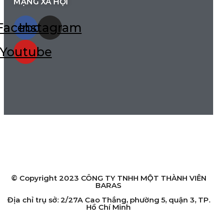
MẠNG XÃ HỘI
Facebook
Instagram
Youtube
HỆ THỐNG CỬA HÀNG
Chi nhánh Hồ Chí Minh:
2/27A Cao Thắng, phường 5, quận 3, TP. Hồ Chí Minh
Chi nhánh Hà Nội:
119 Yên Lãng, Thịnh Quang, quận Đống Đa, TP. Hà Nội
© Copyright 2023 CÔNG TY TNHH MỘT THÀNH VIÊN
BARAS
Địa chỉ trụ sở: 2/27A Cao Thắng, phường 5, quận 3, TP.
Hồ Chí Minh