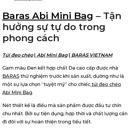
Mini
Bag
Baras Abi Mini Bag
– Tận
số
hưởng sự tự do trong
lượng
phong cách
Túi đeo chéo
|
Abi Mini Bag
|
BARAS VIETNAM
Gam màu Đen kết hợp chất Da cao cấp được nhà
BARAS
thử nghiệm trước khi sản xuất, dường như là
một sự lựa chọn “tuyệt mỹ” cho chiếc
túi đeo chéo
Abi Mini Bag
.
Nét thiết kế là điều mà sản phẩm được đầu tư chỉn
chu nhất. Bởi sự tiện dụng, hợp thời và chất lượng cần
đi đôi với sự hoàn thiện trong tiểu tiết.