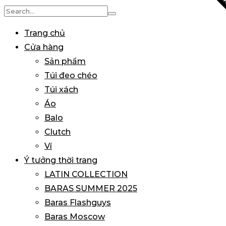
BA
Search
for:
Trang chủ
Cửa hàng
Sản phẩm
Túi đeo chéo
Túi xách
Áo
Balo
Clutch
Ví
Ý tưởng thời trang
LATIN COLLECTION
BARAS SUMMER 2025
Baras Flashguys
Baras Moscow