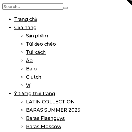
BA
Search
for:
Trang chủ
Cửa hàng
Sản phẩm
Túi đeo chéo
Túi xách
Áo
Balo
Clutch
Ví
Ý tưởng thời trang
LATIN COLLECTION
BARAS SUMMER 2025
Baras Flashguys
Baras Moscow