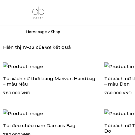
Homepage
>
Shop
Hiển thị 17–32 của 69 kết quả
Túi xách nữ thời trang Marivon Handbag
Túi xách nữ 
THÊM VÀO GIỎ HÀNG
THÊM VÀO GIỎ
– màu Nâu
– màu Đen
780.000
VNĐ
780.000
VNĐ
Túi đeo chéo nam Damaris Bag
Túi xách nữ
THÊM VÀO GIỎ HÀNG
THÊM VÀO GIỎ
Đỏ
790.000
VNĐ