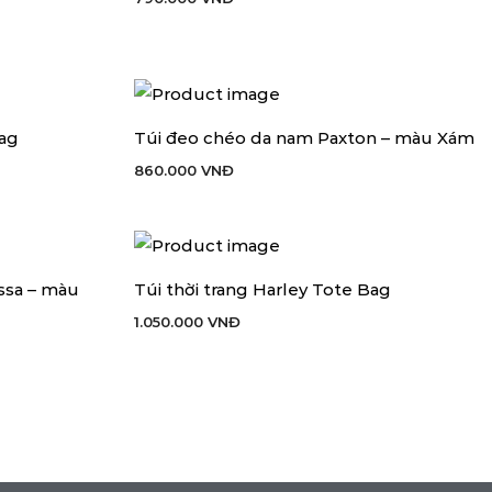
ag
Túi đeo chéo da nam Paxton – màu Xám
THÊM VÀO GIỎ HÀNG
860.000
VNĐ
essa – màu
Túi thời trang Harley Tote Bag
THÊM VÀO GIỎ HÀNG
1.050.000
VNĐ