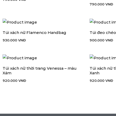
790.000
VNĐ
Túi xách nữ Flamenco Handbag
Túi đeo ché
THÊM VÀO GIỎ HÀNG
THÊM VÀO GIỎ
930.000
VNĐ
900.000
VNĐ
Túi xách nữ thời trang Venessa – màu
Túi xách nữ 
THÊM VÀO GIỎ HÀNG
THÊM VÀO GIỎ
Xám
Xanh
920.000
VNĐ
920.000
VNĐ