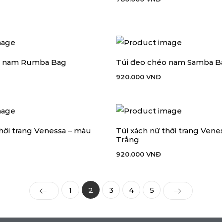
o nam Rumba Bag
Túi đeo chéo nam Samba B
 HÀNG
THÊM VÀO GIỎ HÀNG
920.000
VNĐ
thời trang Venessa – màu
Túi xách nữ thời trang Ven
 HÀNG
THÊM VÀO GIỎ HÀNG
Trắng
920.000
VNĐ
1
2
3
4
5