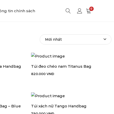
0
ng tin chính sách
ora Handbag
Túi đeo chéo nam Titanus Bag
THÊM VÀO GIỎ HÀNG
820.000
VNĐ
Bag – Blue
Túi xách nữ Tango Handbag
THÊM VÀO GIỎ HÀNG
790.000
VNĐ