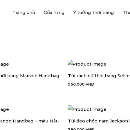
Trang chủ
Cửa hàng
Ý tưởng thời trang
Thô
thời trang Marivon Handbag
Túi xách nữ thời trang Seli
 HÀNG
THÊM VÀO GIỎ HÀNG
960.000
VNĐ
 Tango Handbag – màu Nâu
Túi đeo chéo nam Jackson 
 HÀNG
THÊM VÀO GIỎ HÀNG
780.000
VNĐ