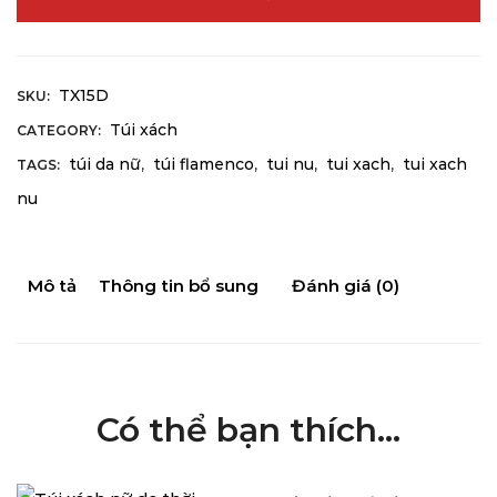
TX15D
SKU:
Túi xách
CATEGORY:
túi da nữ
túi flamenco
tui nu
tui xach
tui xach
TAGS:
,
,
,
,
nu
Mô tả
Thông tin bổ sung
Đánh giá (0)
Có thể bạn thích…