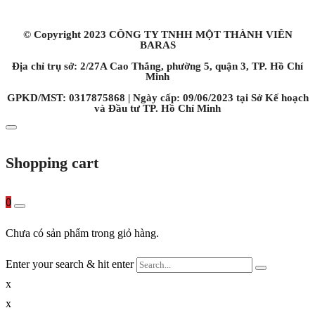
Chi nhánh Hà Nội:
119 Yên Lãng, Thịnh Quang, quận Đống Đa, TP. Hà Nội
© Copyright 2023 CÔNG TY TNHH MỘT THÀNH VIÊN
BARAS
Địa chỉ trụ sở: 2/27A Cao Thắng, phường 5, quận 3, TP. Hồ Chí
Minh
GPKD/MST: 0317875868 | Ngày cấp: 09/06/2023 tại Sở Kế hoạch
và Đầu tư TP. Hồ Chí Minh
Shopping cart
0
Chưa có sản phẩm trong giỏ hàng.
Enter your search & hit enter
x
x