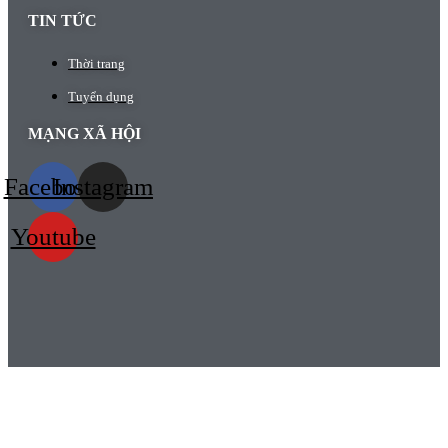
TIN TỨC
Thời trang
Tuyển dụng
MẠNG XÃ HỘI
Facebook
Instagram
Youtube
HỆ THỐNG CỬA HÀNG
Chi nhánh Hồ Chí Minh:
2/27A Cao Thắng, phường 5, quận 3, TP. Hồ Chí Minh