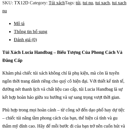
nữ
SKU:
TX12D
Category:
Túi xách
Tags:
túi
,
tui nu
,
tui xach
,
tui xach
Lucia
nu
Handbag
Mô tả
số
Thông tin bổ sung
lượng
Đánh giá (0)
Túi Xách Lucia Handbag – Biểu Tượng Của Phong Cách Và
Đẳng Cấp
Khám phá chiếc túi xách không chỉ là phụ kiện, mà còn là tuyên
ngôn thời trang dành riêng cho quý cô hiện đại. Với thiết kế tinh tế,
đường nét thanh lịch và chất liệu cao cấp, túi Lucia Handbag là sự
kết hợp hoàn hảo giữa xu hướng và sự sang trọng vượt thời gian.
Phù hợp trong mọi hoàn cảnh – từ công sở đến dạo phố hay dự tiệc
– chiếc túi nâng tầm phong cách của bạn, thể hiện cá tính và gu
thẩm mỹ đỉnh cao. Hãy để mỗi bước đi của bạn trở nên cuốn hút và