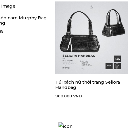
chéo nam Murphy Bag
GIỎ HÀNG
ắng
NĐ
Túi xách nữ thời trang Seliora
THÊM VÀO GIỎ HÀNG
Handbag
960.000
VNĐ