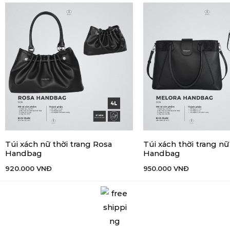
Túi xách nữ thời trang Rosa
Túi xách thời trang n
THÊM VÀO GIỎ HÀNG
THÊM VÀO GIỎ HÀNG
Handbag
Handbag
920.000
VNĐ
950.000
VNĐ