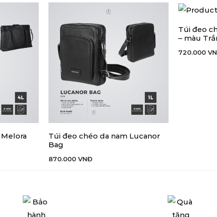
Túi đeo 
THÊM VÀO 
– màu Tr
720.000
V
ữ Melora
Túi đeo chéo da nam Lucanor
THÊM VÀO GIỎ HÀNG
Bag
870.000
VNĐ