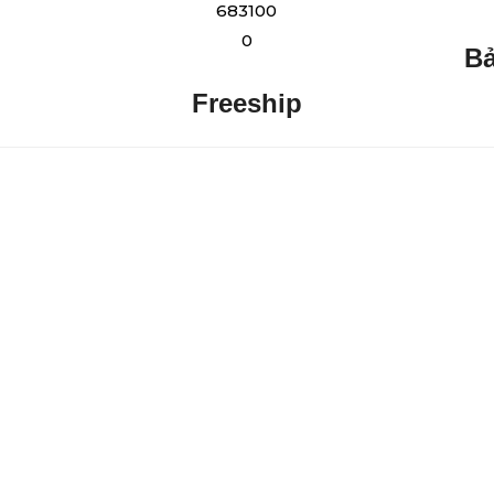
B
Freeship