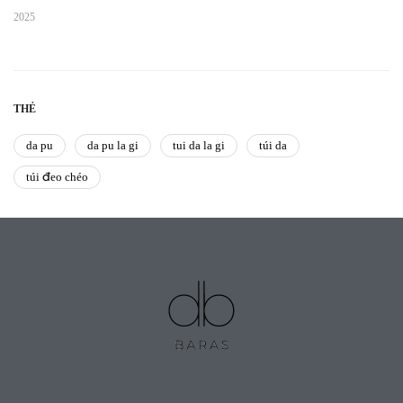
2025
THẺ
da pu
da pu la gi
tui da la gi
túi da
túi đeo chéo