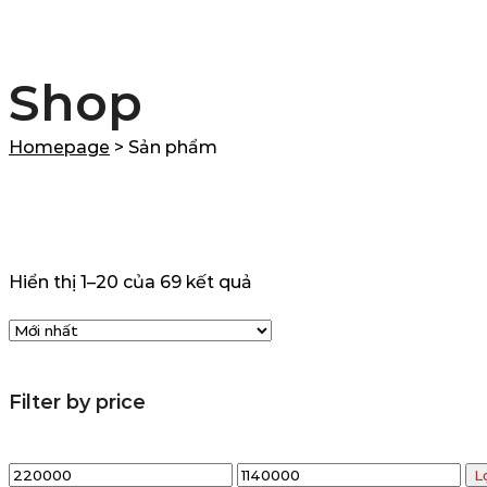
Shop
Homepage
>
Sản phẩm
Được
Hiển thị 1–20 của 69 kết quả
sắp
xếp
theo
Filter by price
mới
nhất
Giá
Giá
L