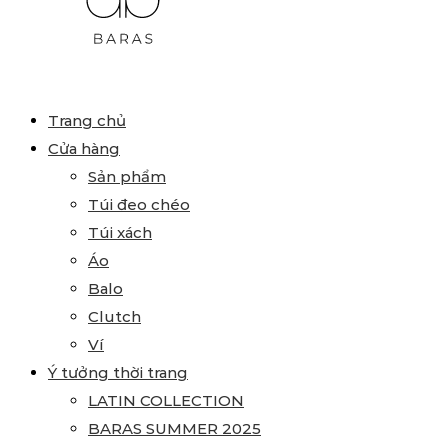
BARAS
Primary
Trang chủ
VIETNAM
Menu
Cửa hàng
Sản phẩm
Túi đeo chéo
Túi xách
Áo
Balo
Clutch
Ví
Ý tưởng thời trang
LATIN COLLECTION
BARAS SUMMER 2025