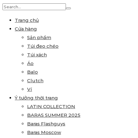
Search
for:
Trang chủ
Cửa hàng
Sản phẩm
Túi đeo chéo
Túi xách
Áo
Balo
Clutch
Ví
Ý tưởng thời trang
LATIN COLLECTION
BARAS SUMMER 2025
Baras Flashguys
Baras Moscow