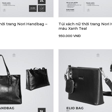
thời trang Nori Handbag –
Túi xách nữ thời trang Nori
 HÀNG
THÊM VÀO GIỎ HÀNG
màu Xanh Teal
950.000
VNĐ