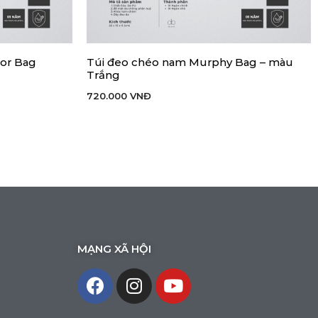
or Bag
Túi đeo chéo nam Murphy Bag – màu
THÊM VÀO GIỎ HÀNG
Trắng
720.000
VNĐ
MẠNG XÃ HỘI