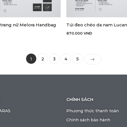
i trang nữ Melora Handbag
Túi đeo chéo da nam Lucan
 HÀNG
THÊM VÀO GIỎ HÀNG
870.000
VNĐ
1
2
3
4
5
CHÍNH SÁCH
BARAS
Phương thức thanh toán
Chính sách bảo hành