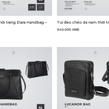
hời trang Elara Handbag –
Túi đeo chéo da nam thời tr
 HÀNG
THÊM VÀO GIỎ HÀNG
940.000
VNĐ