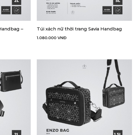
 Handbag –
Túi xách nữ thời trang Savia Handbag
THÊM VÀO GIỎ HÀNG
1.080.000
VNĐ