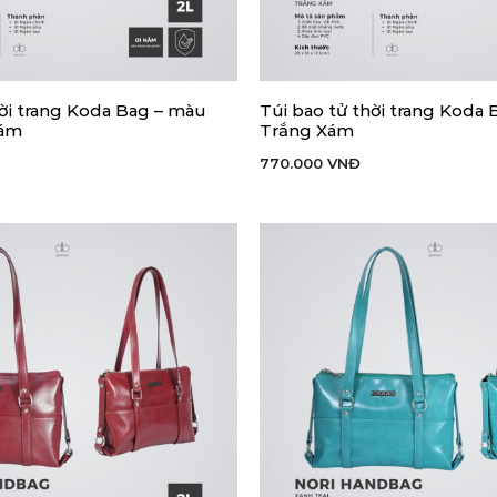
hời trang Koda Bag – màu
Túi bao tử thời trang Koda
 HÀNG
THÊM VÀO GIỎ HÀNG
Xám
Trắng Xám
770.000
VNĐ