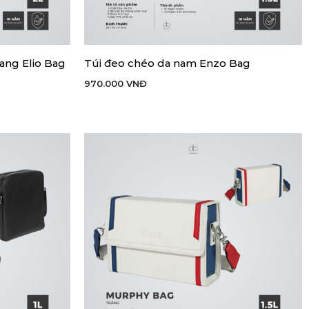
ang Elio Bag
Túi đeo chéo da nam Enzo Bag
THÊM VÀO GIỎ HÀNG
970.000
VNĐ