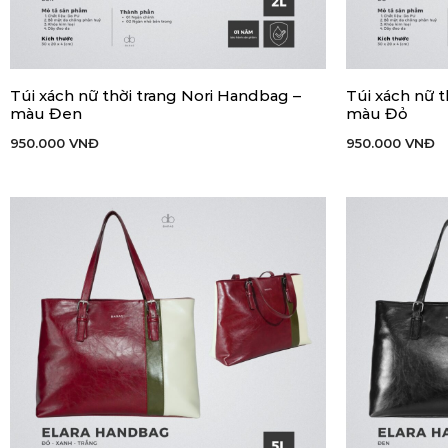
Túi xách nữ thời trang Nori Handbag –
Túi xách nữ 
THÊM VÀO GIỎ HÀNG
THÊM VÀO GIỎ
màu Đen
màu Đỏ
950.000
VNĐ
950.000
VNĐ