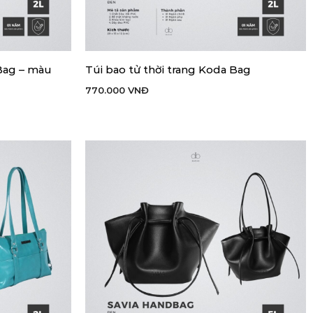
 Bag – màu
Túi bao tử thời trang Koda Bag
THÊM VÀO GIỎ HÀNG
770.000
VNĐ