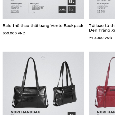
Balo thể thao thời trang Vento Backpack
Túi bao tử t
THÊM VÀO GIỎ HÀNG
THÊM VÀO GIỎ
Đen Trắng 
950.000
VNĐ
770.000
VNĐ