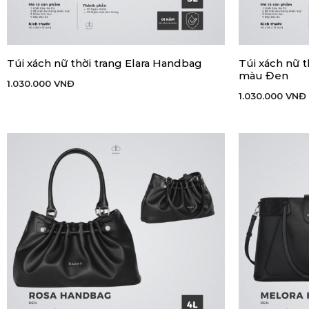
Túi xách nữ thời trang Elara Handbag
Túi xách nữ t
THÊM VÀO GIỎ HÀNG
THÊM VÀO GIỎ
màu Đen
1.030.000
VNĐ
1.030.000
VNĐ