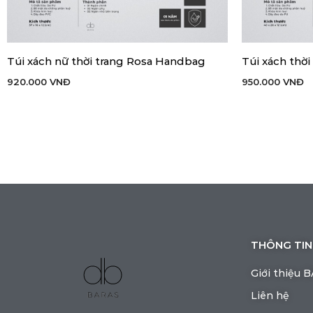
Túi xách nữ thời trang Rosa Handbag
Túi xách thờ
THÊM VÀO GIỎ HÀNG
THÊM VÀO GIỎ
920.000
VNĐ
950.000
VNĐ
THÔNG TIN
Giới thiệu 
Liên hệ