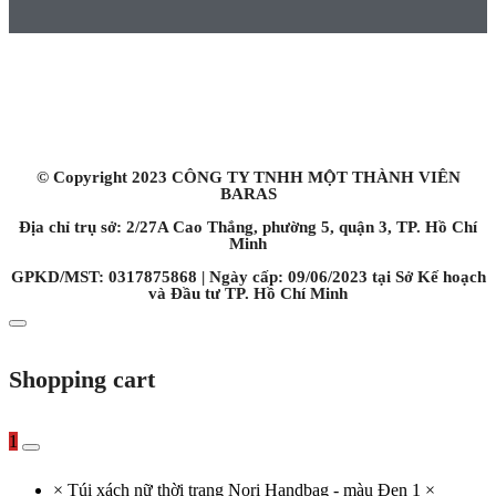
HỆ THỐNG CỬA HÀNG
Chi nhánh Hồ Chí Minh:
2/27A Cao Thắng, phường 5, quận 3, TP. Hồ Chí Minh
Chi nhánh Hà Nội:
119 Yên Lãng, Thịnh Quang, quận Đống Đa, TP. Hà Nội
© Copyright 2023 CÔNG TY TNHH MỘT THÀNH VIÊN
BARAS
Địa chỉ trụ sở: 2/27A Cao Thắng, phường 5, quận 3, TP. Hồ Chí
Minh
GPKD/MST: 0317875868 | Ngày cấp: 09/06/2023 tại Sở Kế hoạch
và Đầu tư TP. Hồ Chí Minh
Shopping cart
1
×
Túi xách nữ thời trang Nori Handbag - màu Đen
1 ×