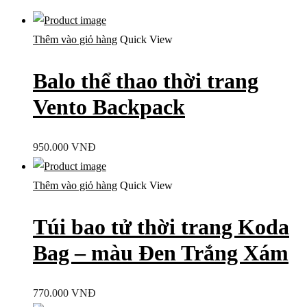
theo
mới
Thêm vào giỏ hàng
Quick View
nhất
Balo thể thao thời trang
Vento Backpack
950.000
VNĐ
Thêm vào giỏ hàng
Quick View
Túi bao tử thời trang Koda
Bag – màu Đen Trắng Xám
770.000
VNĐ